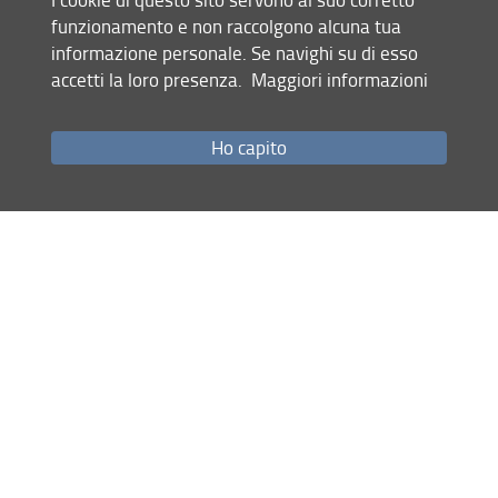
funzionamento e non raccolgono alcuna tua
informazione personale. Se navighi su di esso
Mappa del sito
accetti la loro presenza.
Maggiori informazioni
RSS feed
Privacy
Ho capito
Note Legali
Accessibilità e usabilità
Monitoraggio
Area personale
100 anni di Unifi
© Copyright 2012-2026 Università degli Studi di Firenze UNIFI
P.IVA/Cod.Fis 01279680480