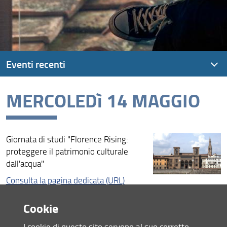
Eventi recenti
MERCOLEDì 14 MAGGIO
Eventi recenti
Archivio eventi recenti
Giornata di studi "Florence Rising:
proteggere il patrimonio culturale
dall'acqua"
Consulta la pagina dedicata (URL)
05 Maggio 2025 (
Archiviata
)
Cookie
Condividi
I cookie di questo sito servono al suo corretto