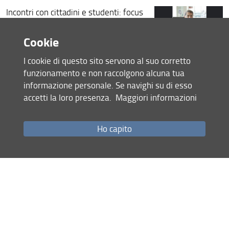
Incontri con cittadini e studenti: focus
su sistema immunitario, tumori e
vaccini
Cookie
Consulta la pagina dedicata (URL)
I cookie di questo sito servono al suo corretto
01 Aprile 2025
funzionamento e non raccolgono alcuna tua
informazione personale. Se navighi su di esso
Condividi
accetti la loro presenza.
Maggiori informazioni
Ho capito
Mappa del sito
RSS feed
Privacy
Note Legali
Accessibilità e usabilità
Monitoraggio
Area personale