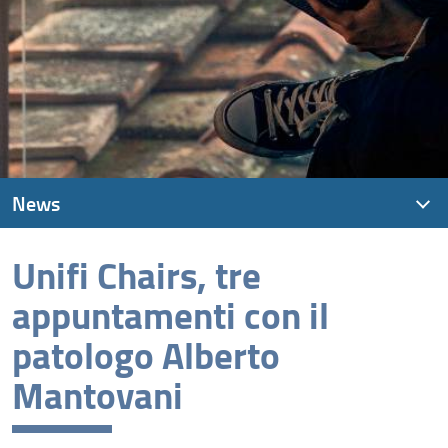
News
Unifi Chairs, tre
News recenti
appuntamenti con il
Archivio
patologo Alberto
Mantovani